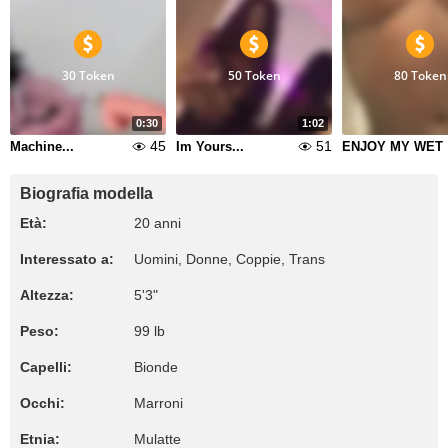
30 Token
50 Token
80 Token
0:30
1:02
45
51
Machine...
Im Yours...
E
Biografia modella
Età:
20 anni
Interessato a:
Uomini, Donne, Coppie, Trans
Altezza:
5'3"
Peso:
99 lb
Capelli:
Bionde
Occhi:
Marroni
Etnia:
Mulatte