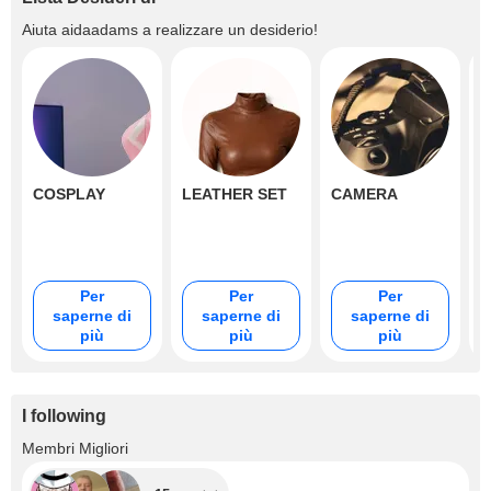
Aiuta
aidaadams
a realizzare un desiderio!
COSPLAY
LEATHER SET
CAMERA
H
Per
Per
Per
saperne di
saperne di
saperne di
più
più
più
I following
+15
Membri Migliori