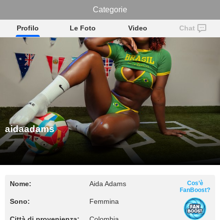
aidaadams
Categorie
Profilo
Le Foto
Video
Chat
aidaadams
Nome:
Aida Adams
Cos’è
FanBoost?
Sono:
Femmina
Città di provenienza:
Colombia