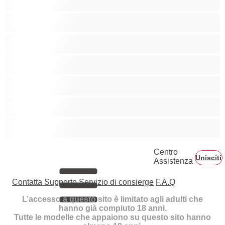
Ragazze Bianche
Rosse
Sesso di Gruppo
Squirt
Tette medie
Tette piccole
Centro
Unisciti
Assistenza
Contatta Supporto
Servizio di consierge
F.A.Q
L’accesso a questo sito è limitato agli adulti che
hanno già compiuto 18 anni.
Tutte le modelle che appaiono su questo sito hanno