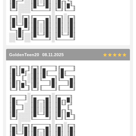
║█╓─╜░░║█║░║█║░║█╓╖╙╖
║█║░░░░║█╙─╜█║░║█║║█╙╖
╙─╜░░░░╙─────╜░╙─╜╙──╜
╓─╖░╓─╖╓─────╖░╓─╖░╓─╖
║█║░║█║║█╓─╖█║░║█║░║█║
║█╙─╜█║║█║░║█║░║█║░║█║
╙─╖█╓─╜║█║░║█║░║█║░║█║
░░║█║░░║█╙─╜█║░║█╙─╜█║
░░╙─╜░░╙─────╜░╙─────╜
GoldenTeen20
08.11.2025
╓─╖╓──╖╓─╖╓────╖╓────╖
║█║║█╓╜║█║║█╓──╜║█╓──╜
║█╙╜╓╜░║█║║█╙──╖║█╙──╖
║█╓╖╙╖░║█║╙──╖█║╙──╖█║
║█║║█╙╖║█║╓──╜█║╓──╜█║
╙─╜╙──╜╙─╜╙────╜╙────╜
╓────╖░╓─────╖░╓────╖
║█╓──╜░║█╓─╖█║░║█╓╖█║
║█╙─╖░░║█║░║█║░║█╙╜╓╜
║█╓─╜░░║█║░║█║░║█╓╖╙╖
║█║░░░░║█╙─╜█║░║█║║█╙╖
╙─╜░░░░╙─────╜░╙─╜╙──╜
╓─╖░╓─╖╓─────╖░╓─╖░╓─╖
║█║░║█║║█╓─╖█║░║█║░║█║
║█╙─╜█║║█║░║█║░║█║░║█║