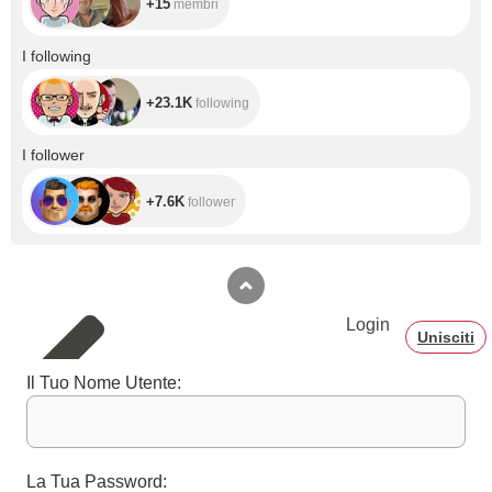
+15
membri
+23.1K
I following
+23.1K
following
+7.6K
I follower
+7.6K
follower
Login
Unisciti
Il Tuo Nome Utente:
La Tua Password: